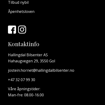
Tilbud nybil
54 PEU-XD04 Elektrisk Basetake Fabrikk
Opsjon UTSTYR Ja 0 XD04
Åpenhetsloven
55 PEU-YD04 Keyless Go (foran + bagasje)
Basetake Fabrikk Opsjon KOMF Ja 0 YD04
56 PEU-YI01 Sidespeil i karosserifarge med
sort fot Basetake Fabrikk Opsjon UTV Ja 0
YI01
Kontaktinfo
57 PEU-YM25 USB type C Basetake Fabrikk
Opsjon AUDIO/NAV Ja 0 YM25
58 PEU-YQ03 Matrix LED hovedlys Basetake
Hallingdal Bilsenter AS
Fabrikk Opsjon SIKK Ja 0 YQ03
Hahaugvegen 29, 3550 Gol
59 PEU-YR22 BSRF antenne (4G modul med
jostein.hornet@hallingdalbilsenter.no
OTA oppdatering av Software) Basetake
Fabrikk Opsjon SIKK Ja 0 YR22
+47 32 07 99 30
60 PEU-ZHZ1 18'' alufelger Electra og
dekkskum Basetake Fabrikk Opsjon DEKK Ja
Våre åpningstider:
0 ZHZ1
Man-fre: 08.00-16.00
61 PEU-ZJEW Peugeot i-Connect Advanced,