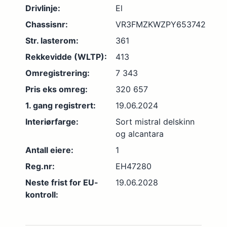
Drivlinje:
El
Chassisnr:
VR3FMZKWZPY653742
Str. lasterom:
361
Rekkevidde (WLTP):
413
Omregistrering:
7 343
Pris eks omreg:
320 657
1. gang registrert:
19.06.2024
Interiørfarge:
Sort mistral delskinn
og alcantara
Antall eiere:
1
Reg.nr:
EH47280
Neste frist for EU-
19.06.2028
kontroll: