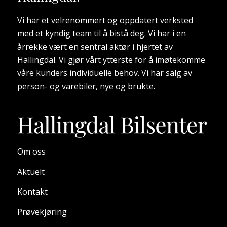
47 PEU-UL03 Stoffmatter foran og bak
Basetake Fabrikk Opsjon KOMF Ja 0 UL03
Vi har et velrenommert og oppdatert verksted
48 PEU-VB09 Sentrallås Basetake Fabrikk
med et kyndig team til å bistå deg. Vi har i en
Opsjon KOMF Ja 0 VB09
årrekke vært en sentral aktør i hjertet av
49 PEU-VD09 Sidevinduer bak ekstra farget
Hallingdal. Vi gjør vårt ytterste for å imøtekomme
og el-oppvarmet/ekstra farget bakrute
våre kunders individuelle behov. Vi har salg av
Basetake Fabrikk Opsjon UTV Ja 0 VD09
person- og varebiler, nye og brukte.
50 PEU-VH49 Ratt i Nappa skinn Basetake
Fabrikk Opsjon KOMF Ja 0 VH49
51 PEU-VQ71 Girkasse G1L Basetake Fabrikk
Opsjon UTSTYR Ja 0 VQ71
52 PEU-WAEP Forseter, oppvarmet og
høydejusterbare, førersete med
Om oss
korsryggstøtte Basetake Fabrikk Opsjon
Aktuelt
KOMF Ja 0 WAEP
53 PEU-WAGJ AGR forseter med
Kontakt
el.korsryggstøtte og massasje, førersete
m/forlengelse, el.høydejustering og tilt Valgfri
Prøvekjøring
Fabrikk Opsjon KOMF Nei 0 WAGJ