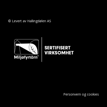
3D navigasjon IVI High, 10" HD EDGE,
nødoppringing og 4xUSB-C Basetake Fabrikk
Opsjon SIKK Ja 0 ZJEW
62 PEU-ZVEN Adaptiv cruisekontroll,
© Levert av Hallingdølen AS
aut.nødbrems, "rear warning", skiltgjenkj,
filholder, blindsonevarsling Basetake Fabrikk
Opsjon SIKK Ja 0 ZVEN
63 PEU-1G07 Parkeringssensor foran/bak
med ryggekamera og rear warning med
vaskefunksjon av kamera Basetake Fabrikk
Opsjon SIKK Ja 0 1G07
64 PEU-5N08 3 stk USB-C uttak Basetake
Fabrikk Opsjon AUDIO/NAV Ja 0 5N08
65 PEU-6F02 HiFi Arkamys med 6 høyttalere
Basetake Fabrikk Opsjon AUDIO/NAV Ja 0
6F02
66 PEU-7S02 Ladekabel mode 3, 6 meter
Personvern og cookies
Basetake Fabrikk Opsjon UTSTYR Ja 0 7S02
67 PEU-7TZZ * Basetake Fabrikk Opsjon