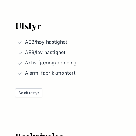
Utstyr
AEB/høy hastighet
AEB/lav hastighet
Aktiv fjæring/demping
Alarm, fabrikkmontert
Automatisk fjernlysdimmer
Se alt utstyr
Automatisk kollisjonsbrems
Bakkestartassistent
Bakseter, justerbart
DAB-radio
DVD-spiller