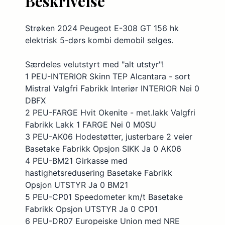
Beskrivelse
Dynamisk lysspredning hovedlys
Strøken 2024 Peugeot E-308 GT 156 hk
Elektrisk seteregulering bak
elektrisk 5-dørs kombi demobil selges.
Elektrisk seteregulering foran
Særdeles velutstyrt med "alt utstyr"!
Fartsholder med fartsbegrenser
1 PEU-INTERIOR Skinn TEP Alcantara - sort
Fartsholder, dynamisk
Mistral Valgfri Fabrikk Interiør INTERIOR Nei 0
DBFX
Fartsholder, normal
2 PEU-FARGE Hvit Okenite - met.lakk Valgfri
Feil kjøreretning, varsler
Fabrikk Lakk 1 FARGE Nei 0 M0SU
Filskiftvarsler dynamisk
3 PEU-AK06 Hodestøtter, justerbare 2 veier
Basetake Fabrikk Opsjon SIKK Ja 0 AK06
Fotgjengerbeskytter
4 PEU-BM21 Girkasse med
Frontlys, høydejusterbare
hastighetsredusering Basetake Fabrikk
Opsjon UTSTYR Ja 0 BM21
Frontrute, oppvarmet
5 PEU-CP01 Speedometer km/t Basetake
Internettilkobling
Fabrikk Opsjon UTSTYR Ja 0 CP01
Isofix barnesetefesting
6 PEU-DR07 Europeiske Union med NRE