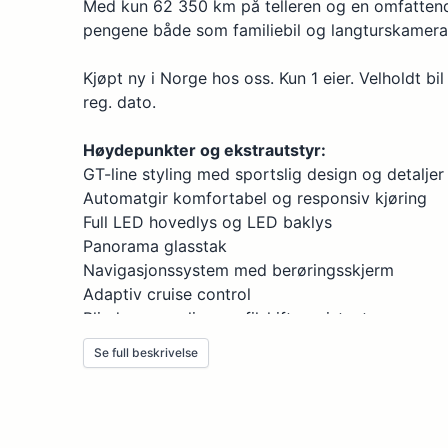
Med kun 62 350 km på telleren og en omfattende
pengene både som familiebil og langturskamera
Kollisjonsvarsler
LED kjørelys
Kjøpt ny i Norge hos oss. Kun 1 eier. Velholdt bi
Lakkerte utvendige speil
reg. dato.
Midtarmlene foran
Høydepunkter og ekstrautstyr:
Mobiltelefonspeiling
GT-line styling med sportslig design og detaljer
Automatgir komfortabel og responsiv kjøring
Mørke ruter (Privacy)
Full LED hovedlys og LED baklys
Nedfellbar høyre forseterygg
Panorama glasstak
Nøkkelfri lås/start
Navigasjonssystem med berøringsskjerm
Adaptiv cruise control
Oppvarmede seter foran, ant.: 2
Blindsonevarsling og filskifteassistent
Ratt, høydejusterbart
Parkeringssensorer foran og bak + ryggekamer
Se full beskrivelse
Elektrisk justerbare og innfellbare sidespeil
Ratt, skinn
Keyless system (nøkkelfri adgang og start)
Ruter, tonede
Skinn/Alcantara seter med elektrisk justering o
Setevarme foran
Seter, delskinn