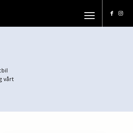
tbil
g vårt