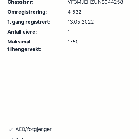
Chassisnr:
VF3MJEHZUNS044258
Omregistrering:
4 532
1. gang registrert:
13.05.2022
Antall eiere:
1
Maksimal
1750
tilhengervekt:
AEB/fotgjenger