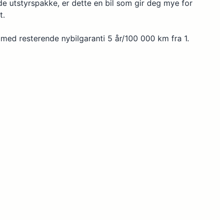
 utstyrspakke, er dette en bil som gir deg mye for
t.
LED hovedlys
Lakkerte støtfangere
l med resterende nybilgaranti 5 år/100 000 km fra 1.
Midtarmlene bak
Mobiltelefoni, Bluetooth
Multifunksjonsratt
Navigasjonssystem
Nødoppringning/eCall
Nøkler, antall: 2
Pollenfilter
Ratt, lengdejusterbart
a
Regnsensor
Ryggekamera
g massasje
Seter, sport