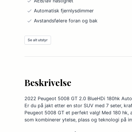
AEB/lav hastighet
Automatisk fjernlysdimmer
Avstandsfølere foran og bak
Bakseter, delt
Se alt utstyr
Blindsoneovervåker
Dekktrykksovervåker
Ekstravarmer, kjørevarmer
Felger, aluminium
Beskrivelse
Filskiftvarsler dynamisk
Førersete høydejusterbart
2022 Peugeot 5008 GT 2.0 BlueHDi 180hk Automa
Høyttalere, antall: 6
Er du på jakt etter en stor SUV med 7 seter, kr
Internettilkobling
Peugeot 5008 GT et perfekt valg! Med 180 hk, au
som kombinerer ytelse, plass og teknologi på i
Kjørekomputer
Klimaanlegg, automatisk