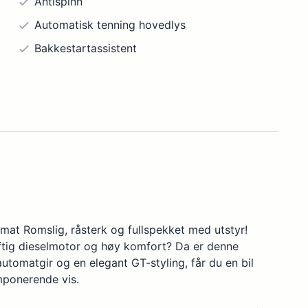
Antispinn
Automatisk tenning hovedlys
Bakkestartassistent
Bakseter, nedfellbart
DAB-radio
Dynamisk lysspredning hovedlys
Fartsholder, dynamisk
Filskiftvarsler
Frontlys, høydejusterbare
Head-Up display
t Romslig, råsterk og fullspekket med utstyr!
Innfellbare speil, elektrisk
aftig dieselmotor og høy komfort? Da er denne
Isofix barnesetefesting
tomatgir og en elegant GT-styling, får du en bil
mponerende vis.
Klimaanlegg, antall soner: 2
Kollisjonsputer, antall: 6