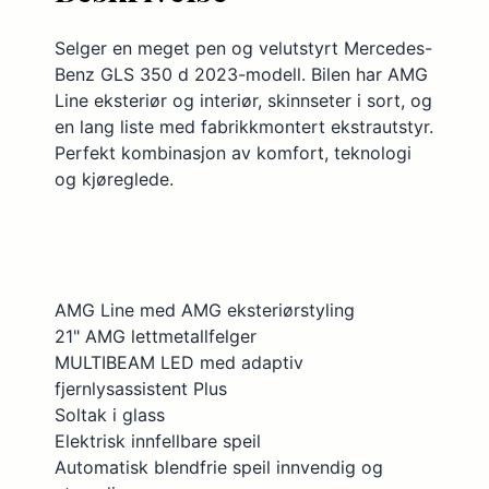
Bakkestartassistent
Selger en meget pen og velutstyrt Mercedes-
Bakluke, elektrisk åpning
Benz GLS 350 d 2023-modell. Bilen har AMG
Bakseter, delt
Line eksteriør og interiør, skinnseter i sort, og
en lang liste med fabrikkmontert ekstrautstyr.
Bakseter, justerbart
Perfekt kombinasjon av komfort, teknologi
Bakseter, nedfellbart
og kjøreglede.
DAB-radio
Dekktrykksovervåker
Dynamisk lysspredning hovedlys
AMG Line med AMG eksteriørstyling
Elektrisk seteregulering foran
21" AMG lettmetallfelger
Elektrisk soltak
MULTIBEAM LED med adaptiv
fjernlysassistent Plus
Fartsholder med fartsbegrenser
Soltak i glass
Felger, aluminium
Elektrisk innfellbare speil
Filskiftvarsler dynamisk
Automatisk blendfrie speil innvendig og