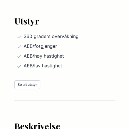
Utstyr
360 graders overvåkning
AEB/fotgjenger
AEB/høy hastighet
AEB/lav hastighet
Aktiv fjæring/demping
Se alt utstyr
Aktive hodestøtter foran
Antispinn
Automatisk fjernlysdimmer
Automatisk kollisjonsbrems
Beskrivelse
Avstandsfølere foran og bak