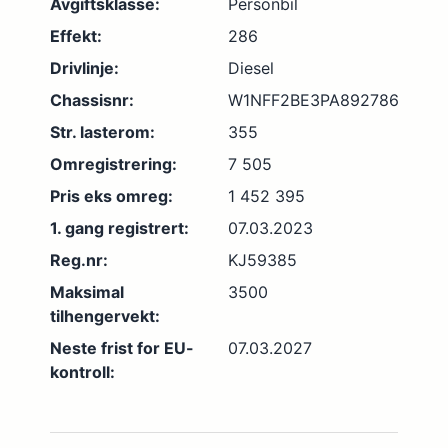
Avgiftsklasse:
Personbil
Effekt:
286
Drivlinje:
Diesel
Chassisnr:
W1NFF2BE3PA892786
Str. lasterom:
355
Omregistrering:
7 505
Pris eks omreg:
1 452 395
1. gang registrert:
07.03.2023
Reg.nr:
KJ59385
Maksimal
3500
tilhengervekt:
Neste frist for EU-
07.03.2027
kontroll: