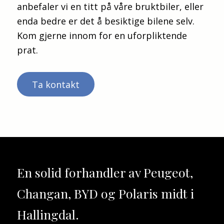
anbefaler vi en titt på våre bruktbiler, eller
Tlf: 97574450
Vindusheiser elektriske foran og bak
enda bedre er det å besiktige bilene selv.
Sentralbord:
Tlf: 32079930
Kom gjerne innom for en uforpliktende
Hallingdal Bilsenter AS avd. Bruktbil
prat.
Elvevegen 7
3550 Gol
Ta kontakt
Finans - Garanti - Innbytte - Frakt/Levering
Velkommen til Hallingdal Bilsenter for en
hyggelig bilhandel!
Vi holder til sentralt i Gol Næringspark 17 mil
fra Oslo.
Det tas forbehold om feil i annonsen.
En solid forhandler av
Peugeot,
Changan, BYD og Polaris
midt i
Hallingdal.