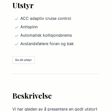
Utstyr
ACC adaptiv cruise control
Antispinn
Automatisk kollisjonsbrems
Avstandsfølere foran og bak
Bakkestartassistent
Se alt utstyr
Bakseter, delt
Bakseter, nedfellbart
DAB-radio
Dekktrykksovervåker
Beskrivelse
El. bakluke
El. seter m/minnefunksjon
Vi har gleden av å presentere en godt utstyrt