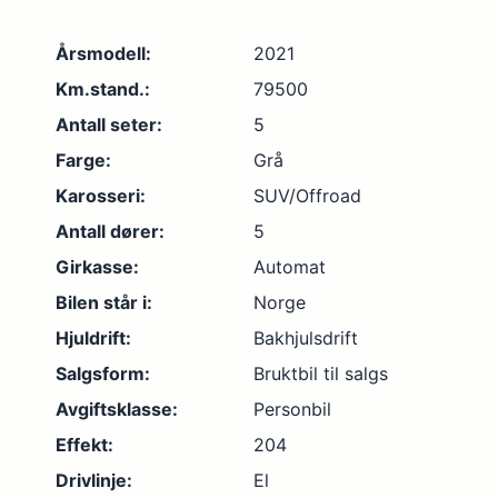
Årsmodell:
2021
Km.stand.:
79500
Antall seter:
5
Farge:
Grå
Karosseri:
SUV/Offroad
Antall dører:
5
Girkasse:
Automat
Bilen står i:
Norge
Hjuldrift:
Bakhjulsdrift
Salgsform:
Bruktbil til salgs
Avgiftsklasse:
Personbil
Effekt:
204
Drivlinje:
El