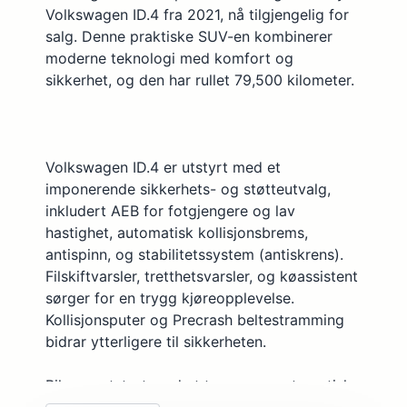
Felger, aluminium
Volkswagen ID.4 fra 2021, nå tilgjengelig for
Filskiftvarsler dynamisk
salg. Denne praktiske SUV-en kombinerer
moderne teknologi med komfort og
Fjernlysassistent
sikkerhet, og den har rullet 79,500 kilometer.
Frontrute, oppvarmet
Førersete høydejusterbart
Head-Up display
Volkswagen ID.4 er utstyrt med et
Hengerfeste
imponerende sikkerhets- og støtteutvalg,
inkludert AEB for fotgjengere og lav
Hurtiglader
hastighet, automatisk kollisjonsbrems,
Høyttalere, antall: 7
antispinn, og stabilitetssystem (antiskrens).
Filskiftvarsler, tretthetsvarsler, og køassistent
Innfellbare speil, elektrisk
sørger for en trygg kjøreopplevelse.
Internettilkobling
Kollisjonsputer og Precrash beltestramming
Isofix barnesetefesting
bidrar ytterligere til sikkerheten.
Kjørekomputer
Bilen er utstyrt med et to-soners automatisk
Kjøretøylokalisering