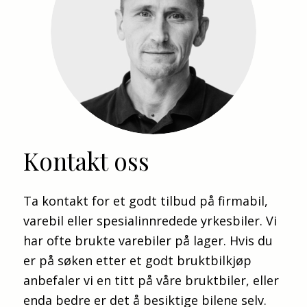
Velkommen til Hallingdal Bilsenter for en
hyggelig bilhandel!
Vi holder til sentralt i Gol Næringspark 17 mil
fra Oslo.
Det tas forbehold om feil i annonsen.
Kontakt oss
Ta kontakt for et godt tilbud på firmabil,
varebil eller spesialinnredede yrkesbiler. Vi
har ofte brukte varebiler på lager. Hvis du
er på søken etter et godt bruktbilkjøp
anbefaler vi en titt på våre bruktbiler, eller
enda bedre er det å besiktige bilene selv.