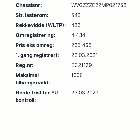
Chassisnr:
WVGZZZE2ZMP021758
Str. lasterom:
543
Rekkevidde (WLTP):
486
Omregistrering:
4 434
Pris eks omreg:
265 466
1. gang registrert:
23.03.2021
Reg.nr:
EC21129
Maksimal
1000
tilhengervekt:
Neste frist for EU-
23.03.2027
kontroll: