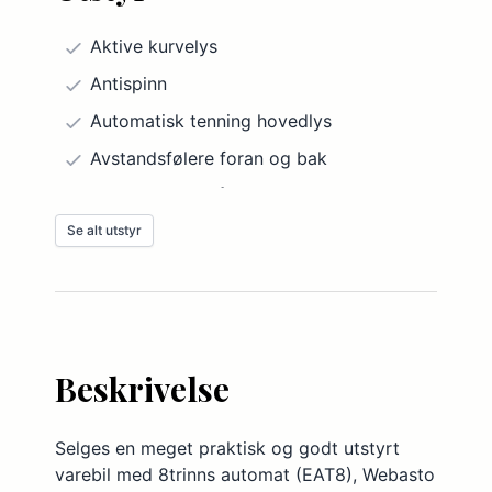
Aktive kurvelys
Antispinn
Automatisk tenning hovedlys
Avstandsfølere foran og bak
Blindsoneovervåker
Se alt utstyr
DAB-radio
Dekktrykksovervåker
Fartsholder med fartsbegrenser
Frontlys, høydejusterbare
Beskrivelse
Førersete høydejusterbart
Høyttalere, antall: 4
Selges en meget praktisk og godt utstyrt
Innfellbare speil, elektrisk
varebil med 8trinns automat (EAT8), Webasto