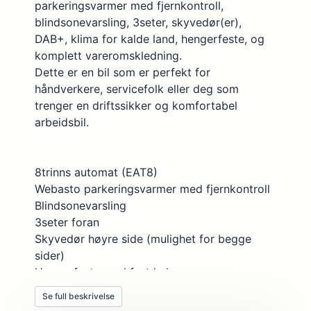
Kjørekomputer
parkeringsvarmer med fjernkontroll,
blindsonevarsling, 3seter, skyvedør(er),
Klimaanlegg, antall soner: 1
DAB+, klima for kalde land, hengerfeste, og
Klimaanlegg, manuelt
komplett vareromskledning.
Dette er en bil som er perfekt for
Kollisjonsputer, antall: 2
håndverkere, servicefolk eller deg som
Kurve/tåkelys foran
trenger en driftssikker og komfortabel
Lakkerte støtfangere
arbeidsbil.
Lakkerte utvendige speil
Mobiltelefoni, Bluetooth
8trinns automat (EAT8)
Webasto parkeringsvarmer med fjernkontroll
Mobiltelefonspeiling
Blindsonevarsling
Multifunksjonsratt
3seter foran
Nøkler, antall: 2
Skyvedør høyre side (mulighet for begge
sider)
Oppvarmede seter foran, ant.: 2
Hengerfeste med fast kule
Pollenfilter
Klima for kalde land
Se full beskrivelse
DAB+ radio / Bluetooth / USB
Ratt, høydejusterbart