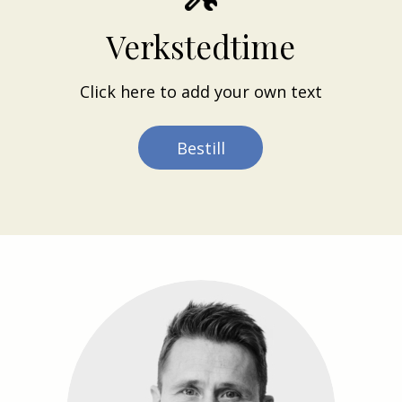
Forberedt for takstativ
Verkstedtime
CarProtect Eksklusiv bruktbilgaranti
Click here to add your own text
Våre biler leveres med CarProtect Eksklusiv
bruktbilgaranti.
Maks erstatning pr. skadetilfelle er kr
Bestill
100.000, - inkl. mva. Garantien kan tegnes på
biler inntil 8 år/150 000 km. Det tilbys inntil
36 måneders garanti.
Garantien utgår ved kjørte 200.000 km eller
avtalt tidsperiode avhengig av hva som først
inntreffer. Ta kontakt for mer informasjon og
priser.
Det tas forbehold om feil i utstyrslisten og
annonsen for øvrig. Vi oppfordrer alle kjøpere
til å dobbeltsjekke informasjon som er