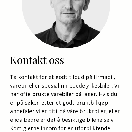
avgjørende for deres valg.
Ta kontakt med vår selger for en hyggelig
bilhandel
Bjørn
Kontakt oss
Tlf: 91588822
Ta kontakt for et godt tilbud på firmabil,
varebil eller spesialinnredede yrkesbiler. Vi
Ronny
har ofte brukte varebiler på lager. Hvis du
Tlf: 97574450
er på søken etter et godt bruktbilkjøp
anbefaler vi en titt på våre bruktbiler, eller
enda bedre er det å besiktige bilene selv.
Sentralbord:
Tlf: 32079930
Kom gjerne innom for en uforpliktende