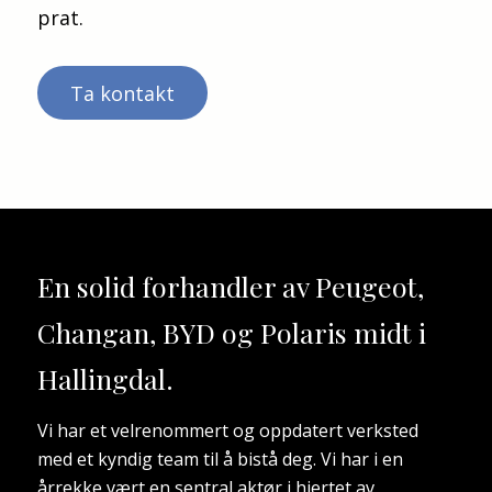
Hallingdal Bilsenter AS avd. Bruktbil
prat.
Elvevegen 7
3550 Gol
Ta kontakt
Finans - Garanti - Innbytte - Frakt/Levering
Velkommen til Hallingdal Bilsenter for en
hyggelig bilhandel!
Vi holder til sentralt i Gol Næringspark 17 mil
fra Oslo.
Det tas forbehold om feil i annonsen.
En solid forhandler av
Peugeot,
Changan, BYD og Polaris
midt i
Hallingdal.
Vi har et velrenommert og oppdatert verksted
med et kyndig team til å bistå deg. Vi har i en
årrekke vært en sentral aktør i hjertet av