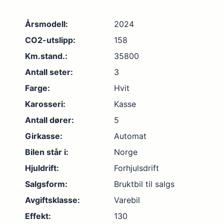
Årsmodell:
2024
CO2-utslipp:
158
Km.stand.:
35800
Antall seter:
3
Farge:
Hvit
Karosseri:
Kasse
Antall dører:
5
Girkasse:
Automat
Bilen står i:
Norge
Hjuldrift:
Forhjulsdrift
Salgsform:
Bruktbil til salgs
Avgiftsklasse:
Varebil
Effekt:
130