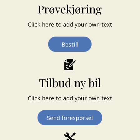
DAB+ radio (WLIM / RCEN)
Prøvekjøring
Bluetooth + USB
Display med klokke, dato og utetemperatur
Ryggekamera
Click here to add your own text
Parkeringssensorer foran og bak
Automatisk tenning av lys + Follow me home
Bestill
Blindsonevarsling
Kollisjonspute passasjer
ESP
Cruisecontrol med fartsbegrenser
Skillevegg (med eller uten vindu)
Tilbud ny bil
Sorte beskyttelseslister
Tåkelys foran
Click here to add your own text
Elektrisk innfellbare speil
Vareromskledning gulv og vegg
LEDlys i tak
Send forespørsel
230V + 12V uttak
6 festekroker i gulv
Ekstra festekroker i vegg