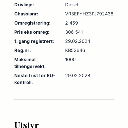
Drivlinje:
Diesel
Chassisnr:
VR3EFYHZ3PJ792438
Omregistrering:
2 459
Pris eks omreg:
306 541
1. gang registrert:
29.02.2024
Reg.nr:
KB53646
Maksimal
1000
tilhengervekt:
Neste frist for EU-
29.02.2028
kontroll:
Utstyr