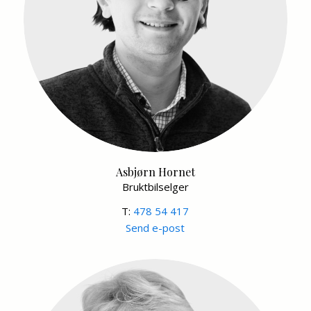
Asbjørn Hornet
Bruktbilselger
T:
478 54 417
Send e-post