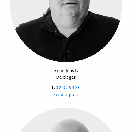
Arne Jensås
Delelager
T:
32 07 99 30
Send e-post