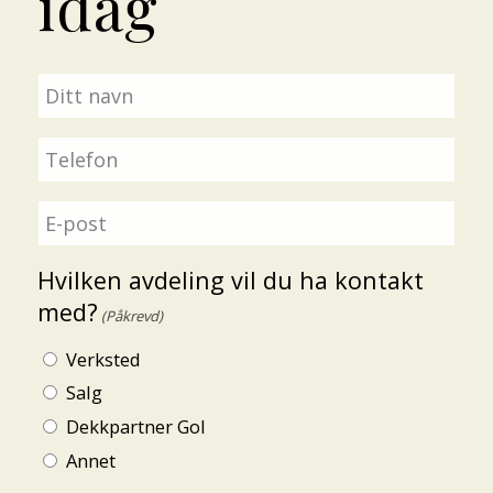
idag
Navn
(Påkrevd)
Untitled
(Påkrevd)
Email
(Påkrevd)
Hvilken avdeling vil du ha kontakt
med?
(Påkrevd)
Verksted
Salg
Dekkpartner Gol
Annet